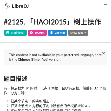
LibreOJ
#2125
.
「HAOI2015」树上操作
Traditional
1000 ms
256 MiB
Show Tags
This content is not available in your preferred language, here
is the
Chinese (Simplified)
version.
题目描述
有一棵点数为
的树，以点
为根，且树有点权。然后有
个操
作，分为三种：
把某个节点
的点权增加
。
把某个节点
为根的子树中所有点的点权都增加
。
询问某个节点
到根的路径中所有点的点权和。