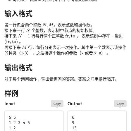
输入格式
第一行包含两个整数
。表示点数和操作数。
接下来一行
个整数，表示树中节点的初始权值。
接下来
行每行两个正整数
， 表示该树中存在一条边
。
再接下来
行，每行分别表示一次操作。其中第一个数表示该操作
的种类（
-
） ，之后接这个操作的参数（
或者
） 。
1
3
x
x a
输出格式
对于每个询问操作，输出该询问的答案。答案之间用换行隔开。
样例
Input
Output
Copy
Copy
5 5

6

1 2 3 4 5

9

1 2

13