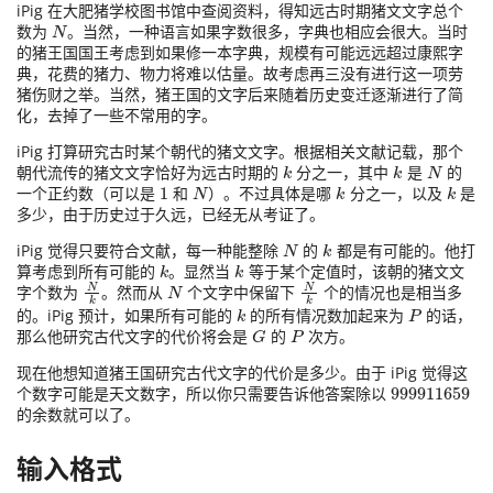
iPig 在大肥猪学校图书馆中查阅资料，得知远古时期猪文文字总个
数为
。当然，一种语言如果字数很多，字典也相应会很大。当时
的猪王国国王考虑到如果修一本字典，规模有可能远远超过康熙字
典，花费的猪力、物力将难以估量。故考虑再三没有进行这一项劳
猪伤财之举。当然，猪王国的文字后来随着历史变迁逐渐进行了简
化，去掉了一些不常用的字。
iPig 打算研究古时某个朝代的猪文文字。根据相关文献记载，那个
朝代流传的猪文文字恰好为远古时期的
分之一，其中
是
的
一个正约数（可以是
和
）。不过具体是哪
分之一，以及
是
多少，由于历史过于久远，已经无从考证了。
iPig 觉得只要符合文献，每一种能整除
的
都是有可能的。他打
算考虑到所有可能的
。显然当
等于某个定值时，该朝的猪文文
字个数为
。然而从
个文字中保留下
个的情况也是相当多
的。iPig 预计，如果所有可能的
的所有情况数加起来为
的话，
那么他研究古代文字的代价将会是
的
次方。
现在他想知道猪王国研究古代文字的代价是多少。由于 iPig 觉得这
个数字可能是天文数字，所以你只需要告诉他答案除以
的余数就可以了。
输入格式