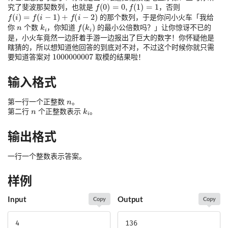
究了斐波那契数列，也就是
，否则
的那个数列，于是你问小火车「我给
你
个数
，你知道
的最小公倍数吗？」让你惊讶不已的
是，小火车竟然一边肝着手游一边报出了巨大的数字！你怀疑他是
瞎猜的，所以想知道他回答的到底对不对，不过这个时候你就只需
要知道答案对
取模的结果啦！
输入格式
第一行一个正整数
。
第二行
个正整数表示
。
输出格式
一行一个整数表示答案。
样例
Input
Output
Copy
Copy
4

136